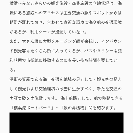
横浜～みなとみらいの観光施設・商業施設の立地状況は、海
際にある施設へのアクセスは主要交通の駅やスポットからは
距離が離れており、合わせて身近な環境に海や船の交通環境
があるが、利用シーンが浸透していない。
また、大さん橋に大型クルージング船が来航し、インバウン
ド観光客もたくさん街に入ってくるが、バスやタクシーも飽
和状態で市街地に移動するのにも長い待ち時間を要してい
る。
港街の資産である海上交通を地域の足として・観光客の足と
して観光および交通環境の改善に生かすべく、新たな交通の
実証実験を実施致します。 海上航路として、船で移動できる
「横浜港ボートパーク」～「象の鼻桟橋」間を結びます。