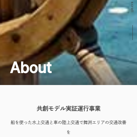
scroll
About
共創モデル実証運行事業
船を使った水上交通と車の陸上交通で舞洲エリアの交通改善
を